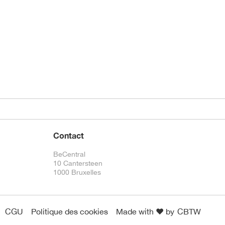
Contact
BeCentral
10 Cantersteen
1000 Bruxelles
CGU
Politique des cookies
Made with ❤️ by
CBTW