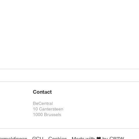
Contact
BeCentral
10 Cantersteen
1000 Brussels
vermeldingen
GCU
Cookies
Made with ❤️ by
CBTW