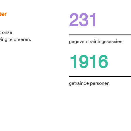
231
ter
t onze
ng te creëren.
gegeven trainingssessies
1916
getrainde personen