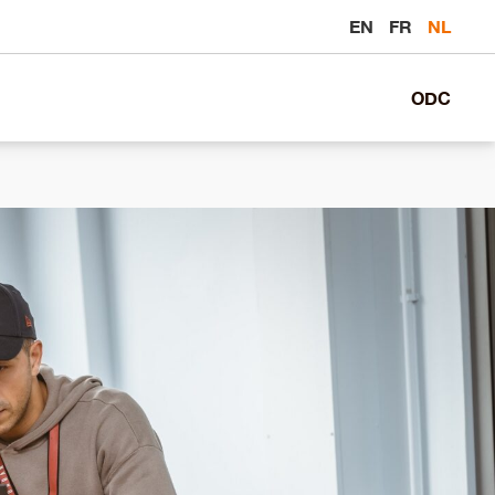
EN
FR
NL
ODC