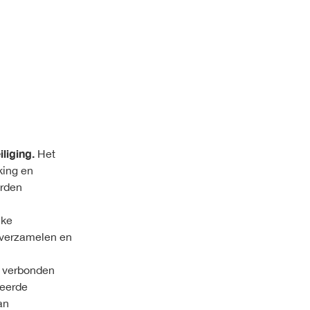
liging.
Het
king en
orden
jke
s verzamelen en
w verbonden
seerde
an