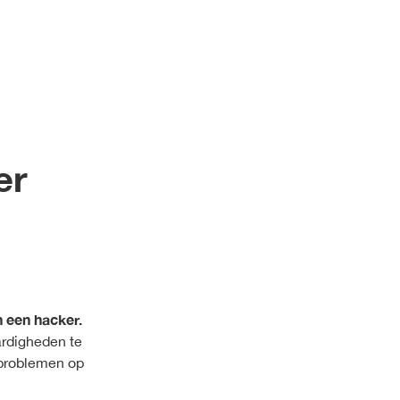
er
 een hacker.
ardigheden te
 problemen op